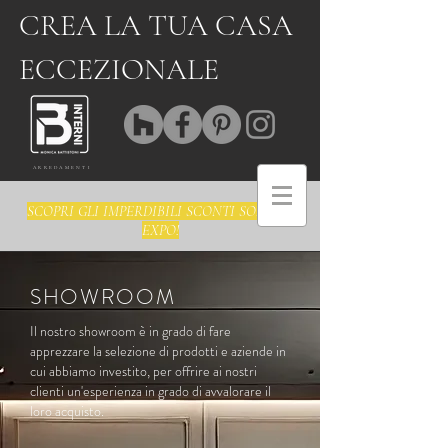
CREA LA TUA CASA
ECCEZIONALE
ARREDAMENTI
SCOPRI GLI IMPERDIBILI SCONTI SOLO SU
EXPO!
SHOWROOM
Il nostro showroom è in grado di fare
apprezzare la selezione di prodotti e aziende in
cui abbiamo investito, per offrire ai nostri
clienti un'esperienza in grado di avvalorare il
loro acquisto.