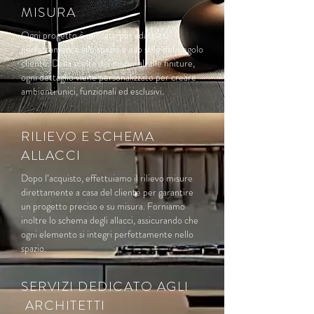
MISURA
Ogni progetto è pensato per adattarsi
perfettamente allo spazio e allo stile del singolo
cliente. Dalla scelta dei materiali alle finiture,
ogni dettaglio viene personalizzato per creare
ambienti unici, funzionali ed esclusivi.
RILIEVO E SCHEMA
ALLACCI
Dopo l’acquisto, effettuiamo il rilievo misure
direttamente a casa del cliente per garantire
un progetto preciso e su misura. Forniamo
inoltre lo schema degli allacci, assicurando che
ogni elemento si integri perfettamente nello
spazio.
SERVIZI DEDICATO AGLI
ARCHITETTI