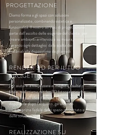
PROGETTAZIONE
Diamo forma a gli spazi con soluzioni
personalizzate, combinando estetica e
funzionalità. Il nostro servizio di progettazione
parte dall’ascolto delle esigenze del cliente per
creare ambienti armoniosi e su misura,
curando ogni dettaglio: dalla scelta dei
materiali alla disposizione degli arredi
RENDER 3 D PER IL TUO
PROGETTO
Per aiutare a visualizzare al meglio il risultato
finale, realizziamo render 3D fotorealistici che
danno vita all' idea d’arredo. Questo servizio è
disponibile dopo l’acquisto, garantendo
un’anteprima fedele dello spazio progettato e
delle soluzioni scelte.
REALIZZAZIONE SU